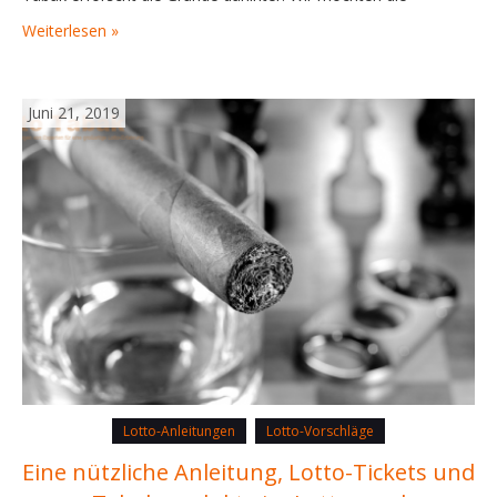
Öffentlichkeit erleuchten, also teilen wir Ihnen diese sechs
Weiterlesen »
Gründe mit, warum wir Lotto- und Tabakfirmen fördern. Lesen
Sie weiter, um mehr…
Juni 21, 2019
Lotto-Anleitungen
Lotto-Vorschläge
Eine nützliche Anleitung, Lotto-Tickets und