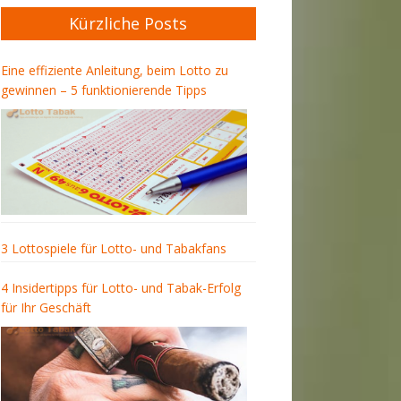
Kürzliche Posts
Eine effiziente Anleitung, beim Lotto zu
gewinnen – 5 funktionierende Tipps
3 Lottospiele für Lotto- und Tabakfans
4 Insidertipps für Lotto- und Tabak-Erfolg
für Ihr Geschäft