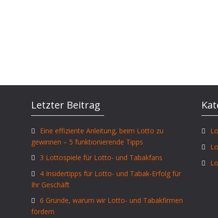
Letzter Beitrag
Kat
Eine effiziente Anleitung, beim Lotto zu
Lo
gewinnen – 5 funktionierende Tipps
Lo
3 Lottospiele für Lotto- und Tabakfans
Lo
4 Insidertipps für Lotto- und Tabak-Erfolg für
Ihr Geschäft
6 Gründe, warum wir Lotto- und Tabakfirmen
fördern