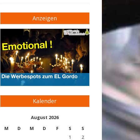
Anzeigen
Kalender
August 2026
M
D
M
D
F
S
S
1
2