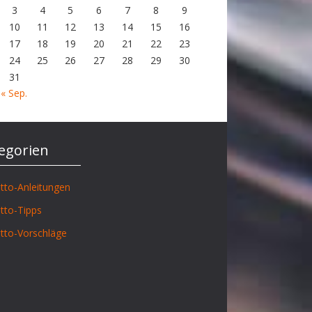
3
4
5
6
7
8
9
10
11
12
13
14
15
16
17
18
19
20
21
22
23
24
25
26
27
28
29
30
31
« Sep.
egorien
tto-Anleitungen
tto-Tipps
tto-Vorschläge